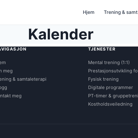
Hjem
Trening & samt
Kalender
AVIGASJON
TJENESTER
jem
Mental trening (1:1)
m meg
Prestasjonsutvikling fo
ening & samtaleterapi
Fysisk trening
ogg
Digitale programmer
ntakt meg
PT-timer & gruppetren
Kostholdsveiledning