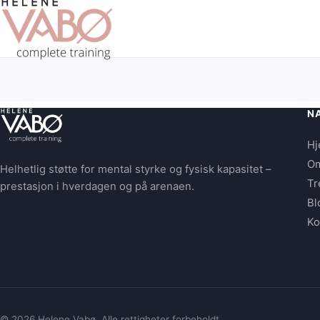
N
H
O
Helhetlig støtte for mental styrke og fysisk kapasitet –
Tr
prestasjon i hverdagen og på arenaen.
Bl
Ko
© 2026 Helene Vabø. Alle rettigheter forbeholdt.