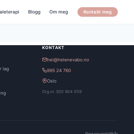
aleterapi
Blogg
Om meg
Kontakt meg
KONTAKT
hei@helenevabo.no
r lag
995 24 760
Oslo
Org.nr. 920 904 009
ing
Personvern
Vilkår