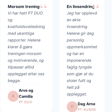
Morsom trening
En livsendring
Vi har hatt PT DUO
Jeg har opplevd
og
en ekte
kostholdsveiledning
livsendring.
med ukentlige
Helene gir deg
rapporter. Helene
personlig
klarer å gjøre
oppmerksomhet
treningen morsom
og har en
og motiverende, og
imponerende
tilpasser alltid
faglig tyngde
opplegget etter oss
som gjør at du
begge.
stoler fullt og
helt på
Arve og
opplegget.
A
Camilla
PT DUO
Dag Arne
D
PT-KUNDE