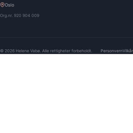
Oslo
Org.nr. 920 904 009
© 2026 Helene Vabø. Alle rettigheter forbeholdt.
Personvern
Vilkår