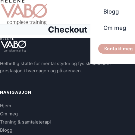
Blogg
Checkout
Om meg
Kontakt meg
Helhetlig støtte for mental styrke og fysisk kapasitet –
prestasjon i hverdagen og på arenaen.
NAVIGASJON
Hjem
Om meg
Trening & samtaleterapi
Blogg