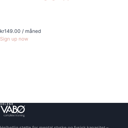
kr149.00
/ måned
Sign up now
Helhetlig støtte for mental styrke og fysisk kapasitet –