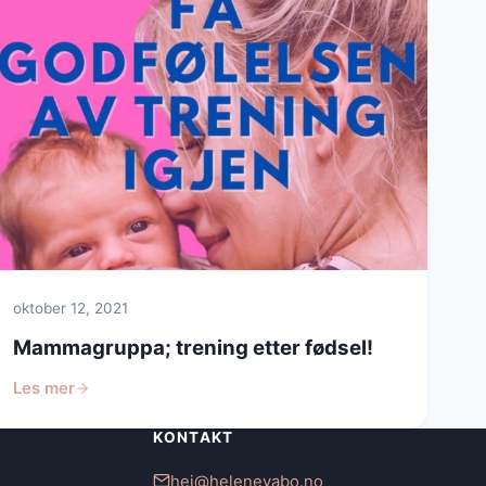
oktober 12, 2021
Mammagruppa; trening etter fødsel!
Les mer
KONTAKT
hei@helenevabo.no