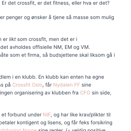
. Er det crossfit, er det fitness, eller hva er det?
ener penger og ønsker å tjene så masse som mulig
n er
likt
som crossfit, men det er i
n det avholdes offisielle NM, EM og VM.
te som et firma, så budsjettene skal liksom gå i
dlem i en klubb. En klubb kan enten ha egne
oss på
Crossfit Oslo
, får
Nydalen FF
sine
 ingen organisering av klubben fra
CFO
sin side,
 et forbund under
NIF
, og har like krav/plikter til
aler kontigent og lisens, og får feks forsikring
tidoping Norge
sine regler. (= veldig positive