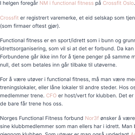
I helgen foregår
NM i functional fitness
på
Crossfit Oslo
Crossfit
er registrert varemerke, et eid selskap som tj
(som firmaer oftest gjør).
Functional fitness er en sport/idrett som i bunn og grun
idrettsorganisering, som vil si at det er forbund. Da ka
Forbundene går ikke inn for å tjene penger på samme må
null, det som betales inn går tilbake til utøverne.
For å være utøver i functional fitness, må man være me
treningslokaler, eller låne lokaler til andre steder. Hos 
medlemmer trene.
CFO
er host/vert for klubben. Det er
de bare får trene hos oss.
Norges Functional Fitness forbund
Nor3f
ønsker å være
sine klubbmedlemmer som man ellers har i idrett. Man bet
gjennom klubben. Som utøver er man også underlagt
An