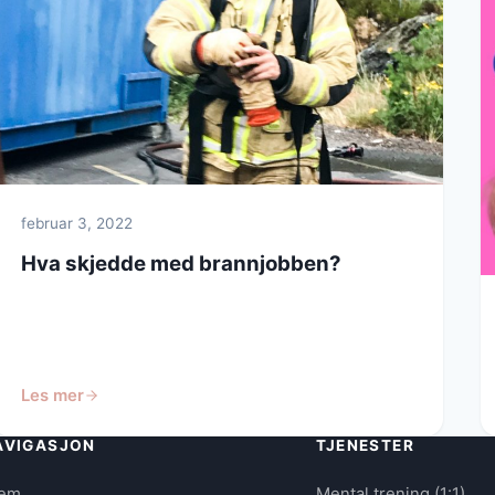
februar 3, 2022
Hva skjedde med brannjobben?
Les mer
AVIGASJON
TJENESTER
jem
Mental trening (1:1)