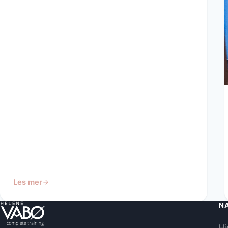
Les mer
N
H