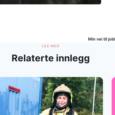
Min vei til j
LES MER
Relaterte innlegg