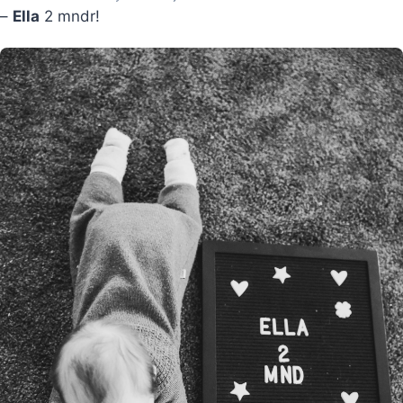
–
Ella
2 mndr!