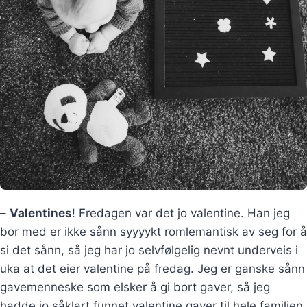
–
Valentines
! Fredagen var det jo valentine. Han jeg
bor med er ikke sånn syyyykt romlemantisk av seg for å
si det sånn, så jeg har jo selvfølgelig nevnt underveis i
uka at det eier valentine på fredag. Jeg er ganske sånn
gavemenneske som elsker å gi bort gaver, så jeg
hadde jo såklart funnet valentine gaver til hele familien.