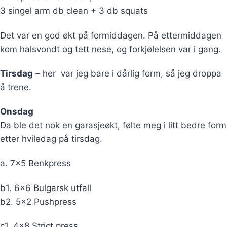
3 singel arm db clean + 3 db squats
Det var en god økt på formiddagen. På ettermiddagen
kom halsvondt og tett nese, og forkjølelsen var i gang.
Tirsdag
– her var jeg bare i dårlig form, så jeg droppa
å trene.
Onsdag
Da ble det nok en garasjeøkt, følte meg i litt bedre form
etter hviledag på tirsdag.
a. 7×5 Benkpress
b1. 6×6 Bulgarsk utfall
b2. 5×2 Pushpress
c1. 4×8 Strict press