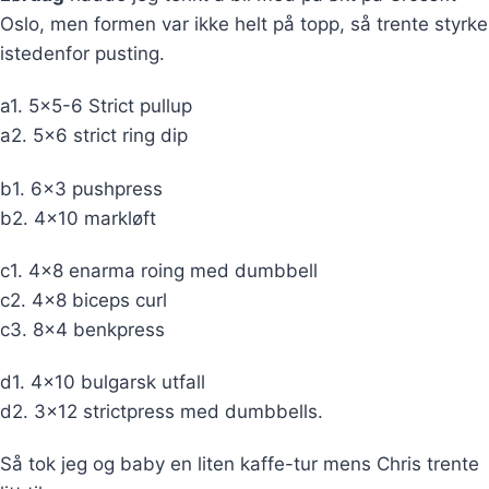
Oslo, men formen var ikke helt på topp, så trente styrke
istedenfor pusting.
a1. 5×5-6 Strict pullup
a2. 5×6 strict ring dip
b1. 6×3 pushpress
b2. 4×10 markløft
c1. 4×8 enarma roing med dumbbell
c2. 4×8 biceps curl
c3. 8×4 benkpress
d1. 4×10 bulgarsk utfall
d2. 3×12 strictpress med dumbbells.
Så tok jeg og baby en liten kaffe-tur mens Chris trente