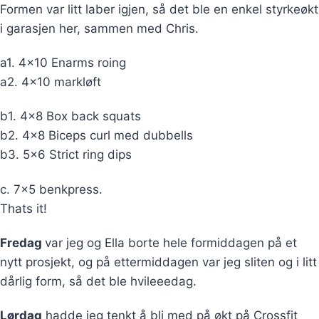
Formen var litt laber igjen, så det ble en enkel styrkeøkt
i garasjen her, sammen med Chris.
a1. 4×10 Enarms roing
a2. 4×10 markløft
b1. 4×8 Box back squats
b2. 4×8 Biceps curl med dubbells
b3. 5×6 Strict ring dips
c. 7×5 benkpress.
Thats it!
Fredag
var jeg og Ella borte hele formiddagen på et
nytt prosjekt, og på ettermiddagen var jeg sliten og i litt
dårlig form, så det ble hvileeedag.
Lørdag
hadde jeg tenkt å bli med på økt på Crossfit