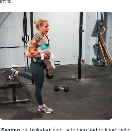
litt til.
Søndag
ble hviledag igjen, siden jeg hadde ligget hele