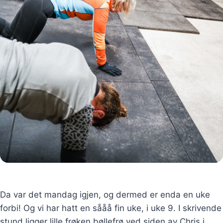
Da var det mandag igjen, og dermed er enda en uke
forbi! Og vi har hatt en sååå fin uke, i uke 9. I skrivende
stund ligger lille frøken bøllefrø ved siden av Chris i