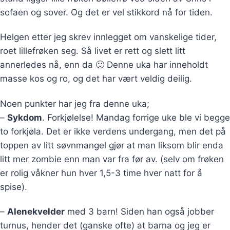
sofaen og sover. Og det er vel stikkord nå for tiden.
Helgen etter jeg skrev innlegget om vanskelige tider,
roet lillefrøken seg. Så livet er rett og slett litt
annerledes nå, enn da 🙂 Denne uka har inneholdt
masse kos og ro, og det har vært veldig deilig.
Noen punkter har jeg fra denne uka;
–
Sykdom
. Forkjølelse! Mandag forrige uke ble vi begge
to forkjøla. Det er ikke verdens undergang, men det på
toppen av litt søvnmangel gjør at man liksom blir enda
litt mer zombie enn man var fra før av. (selv om frøken
er rolig våkner hun hver 1,5-3 time hver natt for å
spise).
–
Alenekvelder
med 3 barn! Siden han også jobber
turnus, hender det (ganske ofte) at barna og jeg er