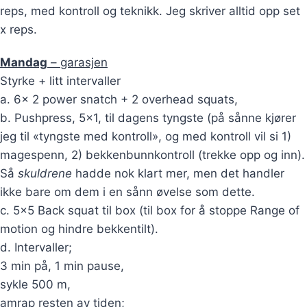
reps, med kontroll og teknikk. Jeg skriver alltid opp set
x reps.
Mandag
– garasjen
Styrke + litt intervaller
a. 6x 2 power snatch + 2 overhead squats,
b. Pushpress, 5×1, til dagens tyngste (på sånne kjører
jeg til «tyngste med kontroll», og med kontroll vil si 1)
magespenn, 2) bekkenbunnkontroll (trekke opp og inn).
Så
skuldrene
hadde nok klart mer, men det handler
ikke bare om dem i en sånn øvelse som dette.
c. 5×5 Back squat til box (til box for å stoppe Range of
motion og hindre bekkentilt).
d. Intervaller;
3 min på, 1 min pause,
sykle 500 m,
amrap resten av tiden;