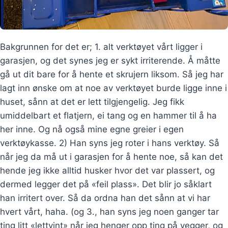
Bakgrunnen for det er; 1. alt verktøyet vårt ligger i
garasjen, og det synes jeg er sykt irriterende. Å måtte
gå ut dit bare for å hente et skrujern liksom. Så jeg har
lagt inn ønske om at noe av verktøyet burde ligge inne i
huset, sånn at det er lett tilgjengelig. Jeg fikk
umiddelbart et flatjern, ei tang og en hammer til å ha
her inne. Og nå også mine egne greier i egen
verktøykasse. 2) Han syns jeg roter i hans verktøy. Så
når jeg da må ut i garasjen for å hente noe, så kan det
hende jeg ikke alltid husker hvor det var plassert, og
dermed legger det på «feil plass». Det blir jo såklart
han irritert over. Så da ordna han det sånn at vi har
hvert vårt, haha. (og 3., han syns jeg noen ganger tar
ting litt «lettvint» når jeg henger opp ting på vegger, og