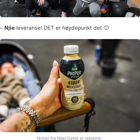
–
Njie
leveranse! DET er høydepunkt det 🙂
Nyhet fra Njie! Dette er reklame.