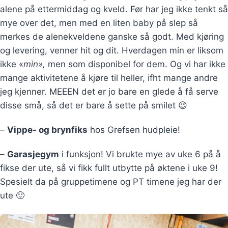
alene på ettermiddag og kveld. Før har jeg ikke tenkt så
mye over det, men med en liten baby på slep så
merkes de alenekveldene ganske så godt. Med kjøring
og levering, venner hit og dit. Hverdagen min er liksom
ikke «
min»,
men som disponibel for dem. Og vi har ikke
mange aktivitetene å kjøre til heller, ifht mange andre
jeg kjenner. MEEEN det er jo bare en glede å få serve
disse små, så det er bare å sette på smilet 😉
–
Vippe- og brynfiks
hos Grefsen hudpleie!
–
Garasjegym
i funksjon! Vi brukte mye av uke 6 på å
fikse der ute, så vi fikk fullt utbytte på øktene i uke 9!
Spesielt da på gruppetimene og PT timene jeg har der
ute 🙂