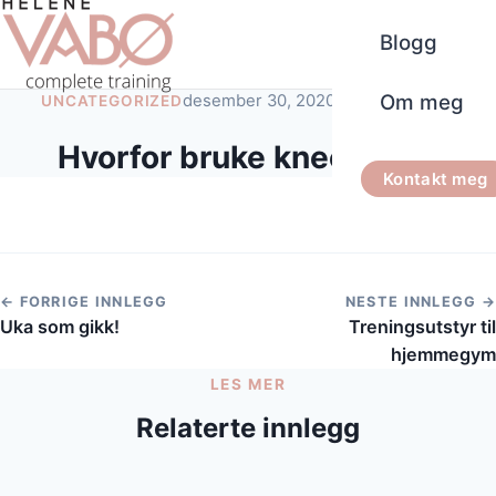
Blogg
Om meg
desember 30, 2020
1 minutt lesetid
UNCATEGORIZED
Hvorfor bruke kneecaps?
Kontakt meg
← FORRIGE INNLEGG
NESTE INNLEGG →
Uka som gikk!
Treningsutstyr til
hjemmegym
LES MER
Relaterte innlegg