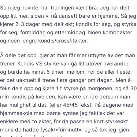
Som jeg nevnte, har treningen vært bra. Jeg har delt
opp litt mer, siden vi nå uansett bare er hjemme. Så jeg
kjører 2-3 dager med delt økt; kondis for seg, og styrke
for seg, formiddag og ettermiddag. Noen komboøkter
og noen lengre kondis/crossfitøkter.
Å dele det opp, gjør at man får mer utbytte av det man
trener. Kondis VS styrke kan gå litt utover hverandre,
og burde ha minst 6 timer imellom. For de aller fleste,
er det uaktuelt å trene flere ganger om dagen. Men å
feks dele opp og kjøre 1 t styrke på morgenen, og så 30
min kondis på kvelden, kan være en ide dersom man
har mulighet til det. (eller 45/45 feks). På dagene med
hjemmeskole med barna syntes jeg faktisk det var
enklere med to økter, for da passa en kort styrkeøkt
mens de hadde fysak/»friminutt», og så tok jeg igjen