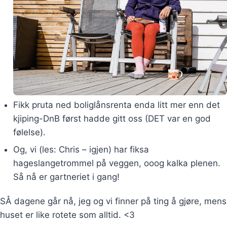
Fikk pruta ned boliglånsrenta enda litt mer enn det
kjiping-DnB først hadde gitt oss (DET var en god
følelse).
Og, vi (les: Chris – igjen) har fiksa
hageslangetrommel på veggen, ooog kalka plenen.
Så nå er gartneriet i gang!
SÅ dagene går nå, jeg og vi finner på ting å gjøre, mens
huset er like rotete som alltid. <3