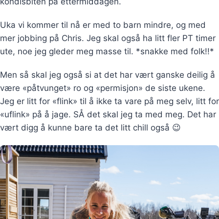
kondisbiten på ettermiddagen.
Uka vi kommer til nå er med to barn mindre, og med
mer jobbing på Chris. Jeg skal også ha litt fler PT timer
ute, noe jeg gleder meg masse til. *snakke med folk!!*
Men så skal jeg også si at det har vært ganske deilig å
være «påtvunget» ro og «permisjon» de siste ukene.
Jeg er litt for «flink» til å ikke ta vare på meg selv, litt for
«uflink» på å jage. SÅ det skal jeg ta med meg. Det har
vært digg å kunne bare ta det litt chill også 😉