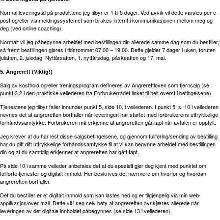
Normal leveringstid på produktene jeg tilbyr er 1 til 5 dager. Ved avvik vil dette varsles per e-
post og/eller via meldingssystemet som brukes internt i kommunikasjonen mellom meg og
deg (ved online coaching).
Normalt vil jeg påbegynne arbeidet med bestillingen din allerede samme dag som du bestiller,
så fremt bestillingen gjøres i tidsrommet 07.00 – 19.00. Dette gjelder 7 dager i uken, foruten
julaften, 2. juledag, Nyttårsaften, 1. nyttårsdag, påskeaften og 17. mai.
5. Angrerett (Viktig!)
Salg av kosthold og/eller treningsprogram defineres av Angrerettloven som fjernsalg (se
punkt 3.2 i den praktiske veilederen fra Forbrukerrådet linket til helt øverst i betingelsene).
Tjenestene jeg tilbyr faller innunder punkt 5, side 10, i veilederen. I punkt 5, s. 10 i veilederen
nevnes det at angreretten bortfaller når leveringen har startet med forbrukerens uttrykkelige
forhåndssamtykke. Forbrukeren må erkjenne at angreretten går tapt når avtalen er oppfylt.
Jeg krever at du har lest disse salgsbetingelsene, og gjennom fullføring/sending av bestilling
har du gitt ditt uttrykkelige forhåndssamtykke til at vi kan begynne arbeidet med bestillingen
din og at du samtidig erkjenner at angreretten har gått tapt.
På side 10 i samme veileder anbefales det at du spesielt gjør deg kjent med punktet om
fullførte tjenester og digitalt innhold. Her beskrives det nærmere om hvorfor og hvordan
angreretten bortfaller.
Det du bestiller er et digitalt innhold som kan lastes ned og er tilgjengelig via min web-
applikasjon/over mail. Dette vil i seg selv bety at angreretten avskjæres allerede når
leveringen av det digitale innholdet påbegynnes (se side 13 i veilederen).