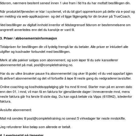
tidsrom, nærmere bestemt senest innen 1 uke fram i tid fra du har mottatt bestillingen din.
Når produktet/tjenesten er klar i systemet, vil du bli gjort oppmerksom på dette via e-post og
en melding via web-applikasjonen og det vil ligge tilgjengelig for din bruker på TrueCoach.
Ved bestillinger av digitalt innhold innenfor et tidsbegrenset tidsrom er bestemmelsene om
angrerett annerledes enn det du kanskje er vant til.
3. Priser / abbonementsinformasjon
Totalprisen for bestillingen din vil tydelig fremgå før du betaler. Alle priser er inkludert alle
utgifter og kostnader forbundet med bestillingen.
Merk at alle pakker selges som abonnement, og som løper til du selv kansellerer
abonnementet på mail,
post@completetraining.no
.
Har du av ulike årsaker pause fra abonnementet (og uker til gode) vil du ved oppstart igjen
få aktivert abonnementet og det vil fortsette å løpe til neste gang du nedgraderer/avslutter.
Online coaching og kostholdsoppfølging går fra mnd til mnd. Starter man på en annen dato
enn den 01. i mnd, vil man få en faktura for gjenstående dager i inneværende mnd, mens
neste faktura går fra første til siste dag. Du kan også betale via Vipps (610942), istedenfor
faktura.
Avslutte abonnement:
Mail må sendes til
post@completetraining.no
senest 5 virkedager før neste mndskifte.
Jeg refunderer ikke beløp som allerede er betalt.
4. Leveringstid på tjenester