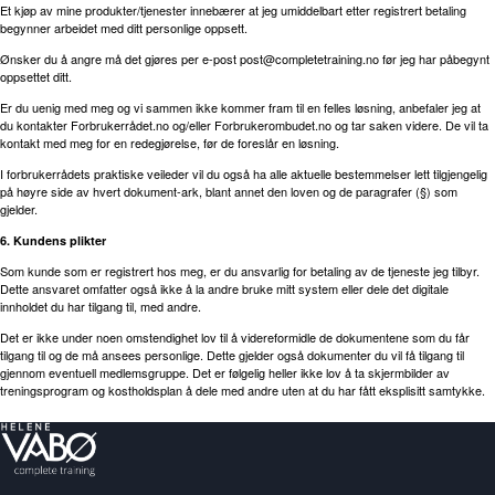
Et kjøp av mine produkter/tjenester innebærer at jeg umiddelbart etter registrert betaling
begynner arbeidet med ditt personlige oppsett.
Ønsker du å angre må det gjøres per e-post
post@completetraining.no
før jeg har påbegynt
oppsettet ditt.
Er du uenig med meg og vi sammen ikke kommer fram til en felles løsning, anbefaler jeg at
du kontakter Forbrukerrådet.no og/eller Forbrukerombudet.no og tar saken videre. De vil ta
kontakt med meg for en redegjørelse, før de foreslår en løsning.
I forbrukerrådets praktiske veileder vil du også ha alle aktuelle bestemmelser lett tilgjengelig
på høyre side av hvert dokument-ark, blant annet den loven og de paragrafer (§) som
gjelder.
6. Kundens plikter
Som kunde som er registrert hos meg, er du ansvarlig for betaling av de tjeneste jeg tilbyr.
Dette ansvaret omfatter også ikke å la andre bruke mitt system eller dele det digitale
innholdet du har tilgang til, med andre.
Det er ikke under noen omstendighet lov til å videreformidle de dokumentene som du får
tilgang til og de må ansees personlige. Dette gjelder også dokumenter du vil få tilgang til
gjennom eventuell medlemsgruppe. Det er følgelig heller ikke lov å ta skjermbilder av
treningsprogram og kostholdsplan å dele med andre uten at du har fått eksplisitt samtykke.