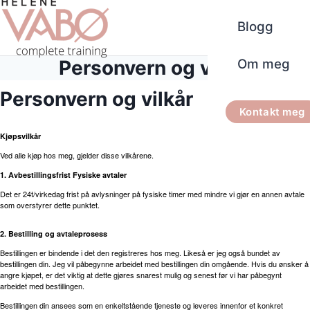
Blogg
Personvern og vilkår
Om meg
Personvern og vilkår
Kontakt meg
Kjøpsvilkår
Ved alle kjøp hos meg, gjelder disse vilkårene.
1. Avbestillingsfrist Fysiske avtaler
Det er 24t/virkedag frist på avlysninger på fysiske timer med mindre vi gjør en annen avtale
som overstyrer dette punktet.
2. Bestilling og avtaleprosess
Bestillingen er bindende i det den registreres hos meg. Likeså er jeg også bundet av
bestillingen din. Jeg vil påbegynne arbeidet med bestillingen din omgående. Hvis du ønsker å
angre kjøpet, er det viktig at dette gjøres snarest mulig og senest før vi har påbegynt
arbeidet med bestillingen.
Bestillingen din ansees som en enkeltstående tjeneste og leveres innenfor et konkret