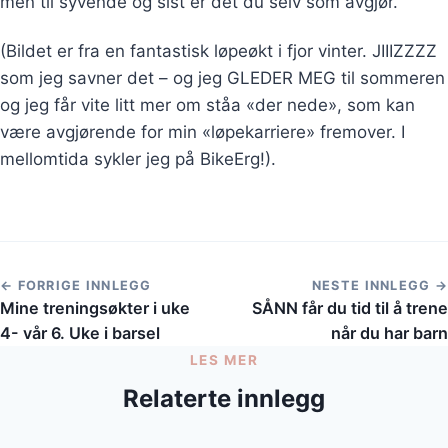
men til syvende og sist er det du selv som avgjør.
(Bildet er fra en fantastisk løpeøkt i fjor vinter. JIIIZZZZ
som jeg savner det – og jeg GLEDER MEG til sommeren
og jeg får vite litt mer om ståa «der nede», som kan
være avgjørende for min «løpekarriere» fremover. I
mellomtida sykler jeg på BikeErg!).
← FORRIGE INNLEGG
NESTE INNLEGG →
Mine treningsøkter i uke
SÅNN får du tid til å trene
4- vår 6. Uke i barsel
når du har barn
LES MER
Relaterte innlegg