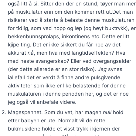
også litt å si. Sitter den der en stund, tøyer man mer
på muskulatur enn om den kommer rett ut.Det man
risikerer ved å starte å belaste denne muskulaturen
for tidlig, som ved hopp og løp (og høyt buktrykk), er
bekkenbunnsprolaps, inkontinens etc. Dette er litt
kjipe ting. Det er ikke sikkert du får noe av det
akkurat
nå
, men hva med langtidseffekten? Hva
med neste svangerskap? Eller ved overgangsalder
(der dette allerede er en stor risiko).
Jeg
synes
iallefall det er verdt å finne andre pulsgivende
aktiviteter som ikke er like belastende for denne
muskulaturen i denne perioden her, og det er noe
jeg også vil anbefale videre.
Magespennet. Som du vet, har magen
null
hold
etter babyen er ute. Normalt vil de rette
bukmusklene holde et visst trykk i kjernen der