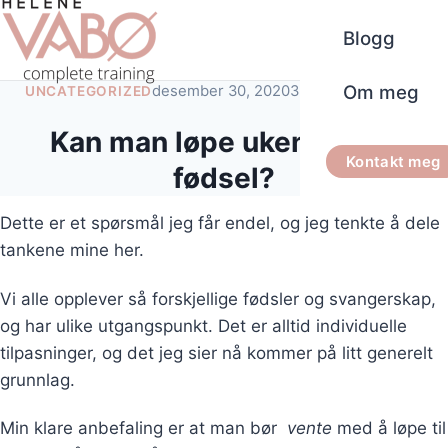
Blogg
Om meg
desember 30, 2020
3 minutters lesetid
UNCATEGORIZED
Kan man løpe ukene etter
Kontakt meg
fødsel?
Dette er et spørsmål jeg får endel, og jeg tenkte å dele
tankene mine her.
Vi alle opplever så forskjellige fødsler og svangerskap,
og har ulike utgangspunkt. Det er alltid individuelle
tilpasninger, og det jeg sier nå kommer på litt generelt
grunnlag.
Min klare anbefaling er at man bør
vente
med å løpe til