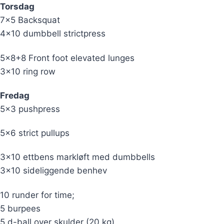
Torsdag
7×5 Backsquat
4×10 dumbbell strictpress
5×8+8 Front foot elevated lunges
3×10 ring row
Fredag
5×3 pushpress
5×6 strict pullups
3×10 ettbens markløft med dumbbells
3×10 sideliggende benhev
10 runder for time;
5 burpees
5 d-ball over skulder (20 kg)