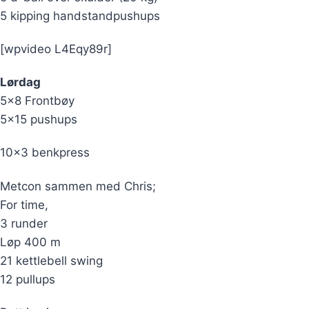
5 kipping handstandpushups
[wpvideo L4Eqy89r]
Lørdag
5×8 Frontbøy
5×15 pushups
10×3 benkpress
Metcon sammen med Chris;
For time,
3 runder
Løp 400 m
21 kettlebell swing
12 pullups