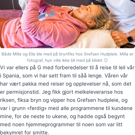
Både Milla og Ella ble med på brynfiks hos Grefsen Hudpleie. Milla er
fotograf, hun ville ikke bli med på bildet 🙂
Vi var ellers på G med forberedelser til å reise til leil vår
i Spania, som vi har sett fram til såå lenge. Våren vår
har vært pakka med reiser og opplevelser nå, som det
er permisjonstid. Jeg fikk gjort melkeleveranse hos
riksen, fiksa bryn og vipper hos Grefsen hudpleie, og
var i grunn «ferdig» med alle programmene til kundene
mine, for de neste to ukene, og hadde også begynt
med noen hjemmeprogrammer til noen som var litt
bekymret for smitte.