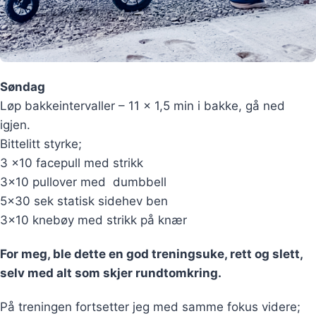
Søndag
Løp bakkeintervaller – 11 x 1,5 min i bakke, gå ned
igjen.
Bittelitt styrke;
3 x10 facepull med strikk
3×10 pullover med dumbbell
5×30 sek statisk sidehev ben
3×10 knebøy med strikk på knær
For meg, ble dette en god treningsuke, rett og slett,
selv med alt som skjer rundtomkring.
På treningen fortsetter jeg med samme fokus videre;