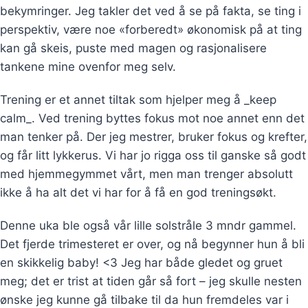
bekymringer. Jeg takler det ved å se på fakta, se ting i
perspektiv, være noe «forberedt» økonomisk på at ting
kan gå skeis, puste med magen og rasjonalisere
tankene mine ovenfor meg selv.
Trening er et annet tiltak som hjelper meg å _keep
calm_. Ved trening byttes fokus mot noe annet enn det
man tenker på. Der jeg mestrer, bruker fokus og krefter,
og får litt lykkerus. Vi har jo rigga oss til ganske så godt
med hjemmegymmet vårt, men man trenger absolutt
ikke å ha alt det vi har for å få en god treningsøkt.
Denne uka ble også vår lille solstråle 3 mndr gammel.
Det fjerde trimesteret er over, og nå begynner hun å bli
en skikkelig baby! <3 Jeg har både gledet og gruet
meg; det er trist at tiden går så fort – jeg skulle nesten
ønske jeg kunne gå tilbake til da hun fremdeles var i