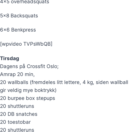
4×5 overheadsquats
5×8 Backsquats
6×6 Benkpress
[wpvideo TVPsWbQB]
Tirsdag
Dagens på Crossfit Oslo;
Amrap 20 min,
20 wallballs (fremdeles litt lettere, 4 kg, siden wallball
gir veldig mye boktrykk)
20 burpee box stepups
20 shuttleruns
20 DB snatches
20 toestobar
20 shuttleruns