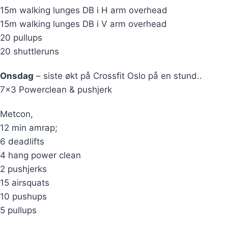
15m walking lunges DB i H arm overhead
15m walking lunges DB i V arm overhead
20 pullups
20 shuttleruns
Onsdag
– siste økt på Crossfit Oslo på en stund..
7×3 Powerclean & pushjerk
Metcon,
12 min amrap;
6 deadlifts
4 hang power clean
2 pushjerks
15 airsquats
10 pushups
5 pullups