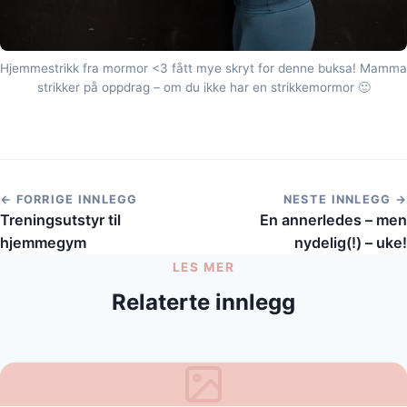
Hjemmestrikk fra mormor <3 fått mye skryt for denne buksa! Mamma
strikker på oppdrag – om du ikke har en strikkemormor 🙂
← FORRIGE INNLEGG
NESTE INNLEGG →
Treningsutstyr til
En annerledes – men
hjemmegym
nydelig(!) – uke!
LES MER
Relaterte innlegg