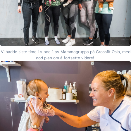
Vi hadde siste time i runde 1 av Mammagruppa på Crossfit Oslo, med
god plan om å fortsette videre!